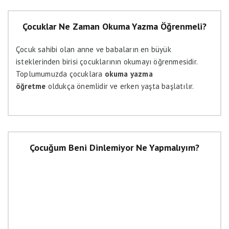
olmuştur. Bu ortam çocukların anne babaları ile sevgi ve
zaman paylaşımı açısından oldukça olumlu olsa da aynı
Çocuklar Ne Zaman Okuma Yazma Öğrenmeli?
zamanda bir bağlılık mı bağımlılık mı soru işaretlerini
beraberinde getirmiştir.
Çocuk sahibi olan anne ve babaların en büyük
isteklerinden birisi çocuklarının okumayı öğrenmesidir.
Toplumumuzda çocuklara
okuma yazma
öğretme
oldukça önemlidir ve erken yaşta başlatılır.
Çocuğum Beni Dinlemiyor Ne Yapmalıyım?