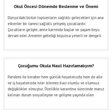
Okul Öncesi Dönemde Beslenme ve Önemi
Dünya’daki bütün toplumların sağlıklı gelecekleri için ana
etkenler bir tanesi sağlıklı yetişmiş çocuklardır.
Çocukların gelişim, anne karnında başlar ve yaşam boyu
devam eder. Annenin gebeliği boyunca yeterli ve dengeli
beslenmiş olması, sağlıklı bebek dünyaya getirebilmenin
en temel koşuludur. Okul öncesi dönem ise yaşamın en
duyarlı ve önemli dönemlerinden biridir.
Çocuğumu Okula Nasıl Hazırlamalıyım?
Pandemi ile beraber hem günlük hayatımızda hem de aile
ve iş hayatımızda ister istemez bazı olumlu ve olumsuz
değişiklikler olmuştur. Özellikle karantina sürecinde maruz
kalınan durum sosyalleşme ve gelişme yaşında olan
çocuklarımızın aile ve yetişkinler ile daha çok zaman
geçirmesine ve okula uyum süreçlerinin uzamasına sebep